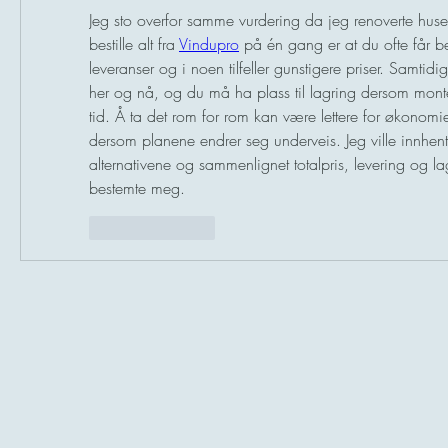
Jeg sto overfor samme vurdering da jeg renoverte huse
bestille alt fra 
Vindupro
 på én gang er at du ofte får be
leveranser og i noen tilfeller gunstigere priser. Samtidig
her og nå, og du må ha plass til lagring dersom monte
tid. Å ta det rom for rom kan være lettere for økonomien 
dersom planene endrer seg underveis. Jeg ville innhent
alternativene og sammenlignet totalpris, levering og la
bestemte meg.
Like
Reply