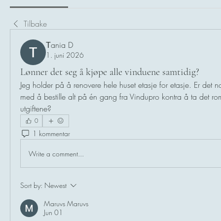
Tilbake
Тania D
1. juni 2026
Lønner det seg å kjøpe alle vinduene samtidig?
Jeg holder på å renovere hele huset etasje for etasje. Er det n
med å bestille alt på én gang fra Vindupro kontra å ta det rom
utgiftene?
0
1 kommentar
Write a comment...
Sort by:
Newest
Maruvs Maruvs
Jun 01